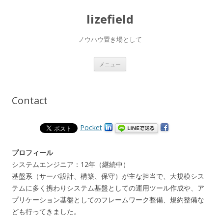
lizefield
ノウハウ置き場として
コ
メニュー
ン
テ
ン
ツ
へ
Contact
ス
キ
ッ
プ
Pocket
プロフィール
システムエンジニア：12年（継続中）
基盤系（サーバ設計、構築、保守）が主な担当で、大規模シス
テムに多く携わりシステム基盤としての運用ツール作成や、ア
プリケーション基盤としてのフレームワーク整備、規約整備な
ども行ってきました。