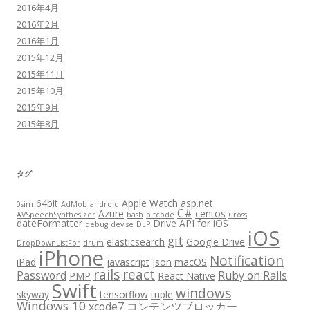
2016年4月
2016年2月
2016年1月
2015年12月
2015年11月
2015年10月
2015年9月
2015年8月
タグ
64bit
Apple Watch
asp.net
0sim
AdMob
android
C#
Azure
centos
AVSpeechSynthesizer
bash
bitcode
Cross
dateFormatter
Drive API for iOS
debug
devise
DLP
iOS
git
elasticsearch
Google Drive
DropDownListFor
drum
iPhone
Notification
iPad
javascript
json
macOS
rails
react
Password
Ruby on Rails
PMP
React Native
Swift
windows
skyway
tensorflow
tuple
Windows 10
xcode7
コンテンツブロッカー