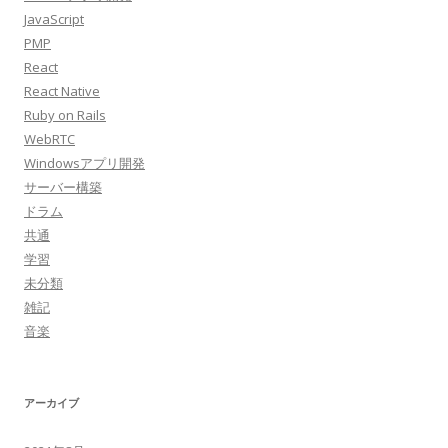
JavaScript
PMP
React
React Native
Ruby on Rails
WebRTC
Windowsアプリ開発
サーバー構築
ドラム
共通
学習
未分類
雑記
音楽
アーカイブ