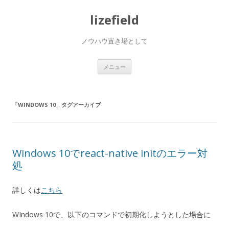
lizefield
ノウハウ置き場として
コ
メニュー
ン
テ
ン
ツ
へ
「
WINDOWS 10
」タグアーカイブ
ス
キ
ッ
プ
Windows 10でreact-native initのエラー対
処
詳しくは
こちら
WIndows 10で、以下のコマンドで初期化しようとした場合に