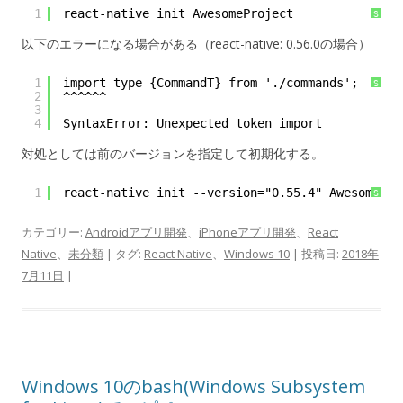
1
react-native init AwesomeProject
S
y
n
以下のエラーになる場合がある（react-native: 0.56.0の場合）
t
a
x
H
1
import type {CommandT} from './commands';
i
S
g
y
2
^^^^^^
h
n
3
l
t
4
SyntaxError: Unexpected token import
i
a
g
x
h
H
対処としては前のバージョンを指定して初期化する。
t
i
e
g
r
h
に
l
1
react-native init --version="0.55.4" AwesomePro
つ
i
S
い
g
y
て
h
n
t
t
カテゴリー:
Androidアプリ開発
、
iPhoneアプリ開発
、
React
e
a
r
x
Native
、
未分類
| タグ:
React Native
、
Windows 10
| 投稿日:
2018年
に
H
つ
i
い
7月11日
|
g
て
h
l
i
g
h
t
e
r
に
つ
Windows 10のbash(Windows Subsystem
い
て