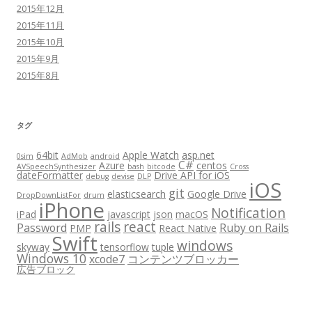
2015年12月
2015年11月
2015年10月
2015年9月
2015年8月
タグ
64bit
Apple Watch
asp.net
0sim
AdMob
android
C#
Azure
centos
AVSpeechSynthesizer
bash
bitcode
Cross
dateFormatter
Drive API for iOS
debug
devise
DLP
iOS
git
elasticsearch
Google Drive
DropDownListFor
drum
iPhone
Notification
iPad
javascript
json
macOS
rails
react
Password
Ruby on Rails
PMP
React Native
Swift
windows
skyway
tensorflow
tuple
Windows 10
xcode7
コンテンツブロッカー
広告ブロック