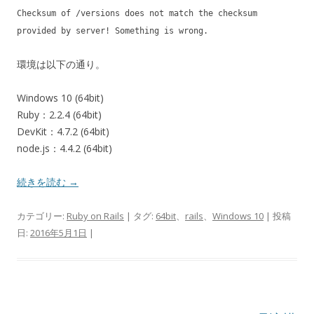
Checksum of /versions does not match the checksum
provided by server! Something is wrong.
環境は以下の通り。
Windows 10 (64bit)
Ruby：2.2.4 (64bit)
DevKit：4.7.2 (64bit)
node.js：4.4.2 (64bit)
続きを読む
→
カテゴリー:
Ruby on Rails
| タグ:
64bit
、
rails
、
Windows 10
| 投稿
日:
2016年5月1日
|