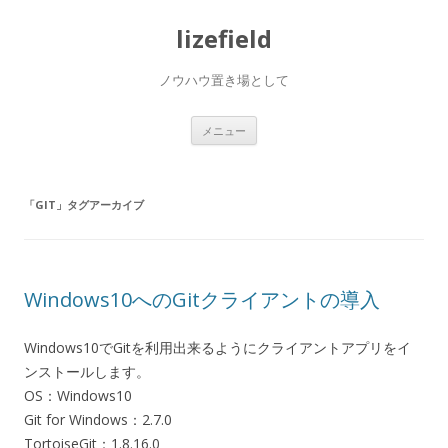
lizefield
ノウハウ置き場として
コ
メニュー
ン
テ
ン
ツ
へ
「
GIT
」タグアーカイブ
ス
キ
ッ
プ
Windows10へのGitクライアントの導入
Windows10でGitを利用出来るようにクライアントアプリをイ
ンストールします。
OS：Windows10
Git for Windows：2.7.0
TortoiseGit：1.8.16.0