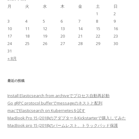
月
火
水
木
金
土
日
1
2
3
4
5
6
7
8
9
10
11
12
13
14
15
16
17
18
19
20
21
22
23
24
25
26
27
28
29
30
31
« 8月
最近の投稿
Install Elasticsearch from archiveでプロセス自動再起動
Go gRPC protocol bufferでmessageのネストと配列
macでElasticsearch on Kubernetesを試す
MacBook Pro 15 (2018)のアダプターをKickstarterで購入してみた
MacBook pro 15 (2018)のパームレスト、トラックパッド保護