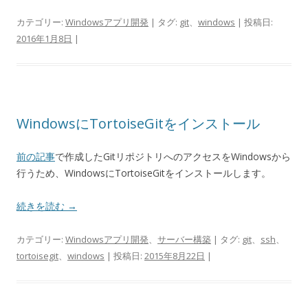
カテゴリー:
Windowsアプリ開発
| タグ:
git
、
windows
| 投稿日:
2016年1月8日
|
WindowsにTortoiseGitをインストール
前の記事
で作成したGitリポジトリへのアクセスをWindowsから
行うため、WindowsにTortoiseGitをインストールします。
続きを読む
→
カテゴリー:
Windowsアプリ開発
、
サーバー構築
| タグ:
git
、
ssh
、
tortoisegit
、
windows
| 投稿日:
2015年8月22日
|