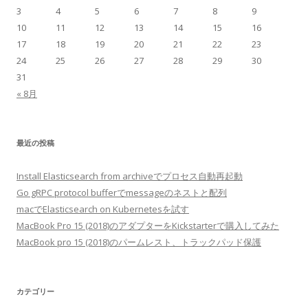
3
4
5
6
7
8
9
10
11
12
13
14
15
16
17
18
19
20
21
22
23
24
25
26
27
28
29
30
31
« 8月
最近の投稿
Install Elasticsearch from archiveでプロセス自動再起動
Go gRPC protocol bufferでmessageのネストと配列
macでElasticsearch on Kubernetesを試す
MacBook Pro 15 (2018)のアダプターをKickstarterで購入してみた
MacBook pro 15 (2018)のパームレスト、トラックパッド保護
カテゴリー