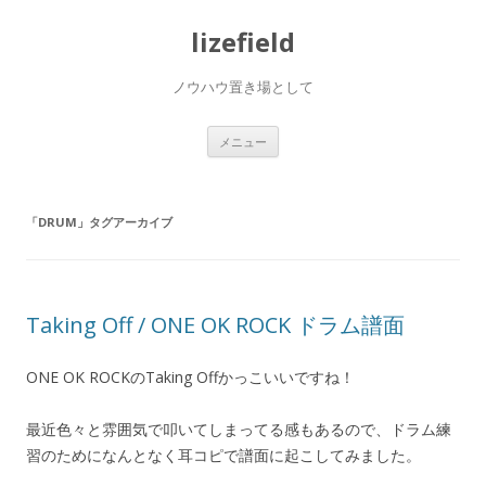
lizefield
ノウハウ置き場として
コ
メニュー
ン
テ
ン
ツ
へ
「
DRUM
」タグアーカイブ
ス
キ
ッ
プ
Taking Off / ONE OK ROCK ドラム譜面
ONE OK ROCKのTaking Offかっこいいですね！
最近色々と雰囲気で叩いてしまってる感もあるので、ドラム練
習のためになんとなく耳コピで譜面に起こしてみました。