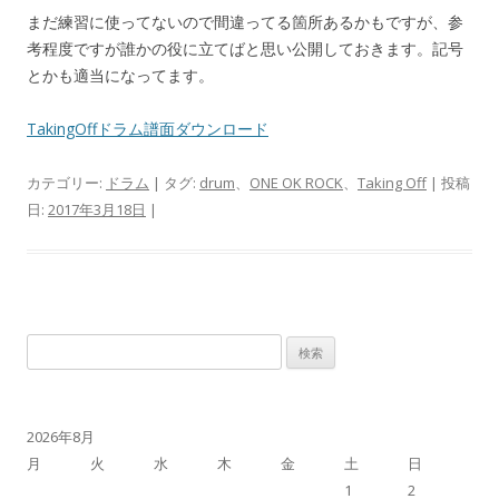
まだ練習に使ってないので間違ってる箇所あるかもですが、参
考程度ですが誰かの役に立てばと思い公開しておきます。記号
とかも適当になってます。
TakingOffドラム譜面ダウンロード
カテゴリー:
ドラム
| タグ:
drum
、
ONE OK ROCK
、
Taking Off
| 投稿
日:
2017年3月18日
|
検
索:
2026年8月
月
火
水
木
金
土
日
1
2