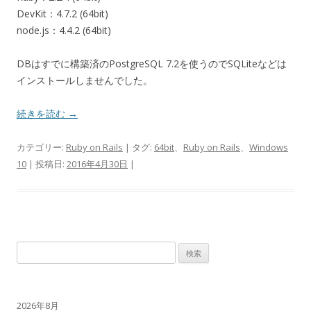
DevKit：4.7.2 (64bit)
node.js：4.4.2 (64bit)
DBはすでに構築済のPostgreSQL 7.2を使うのでSQLiteなどは
インストールしませんでした。
続きを読む
→
カテゴリー:
Ruby on Rails
| タグ:
64bit
、
Ruby on Rails
、
Windows
10
| 投稿日:
2016年4月30日
|
検
索:
2026年8月