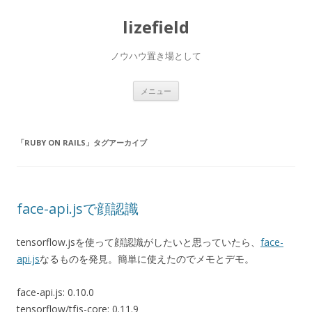
lizefield
ノウハウ置き場として
コ
メニュー
ン
テ
ン
ツ
へ
「
RUBY ON RAILS
」タグアーカイブ
ス
キ
ッ
プ
face-api.jsで顔認識
tensorflow.jsを使って顔認識がしたいと思っていたら、
face-
api.js
なるものを発見。簡単に使えたのでメモとデモ。
face-api.js: 0.10.0
tensorflow/tfjs-core: 0.11.9