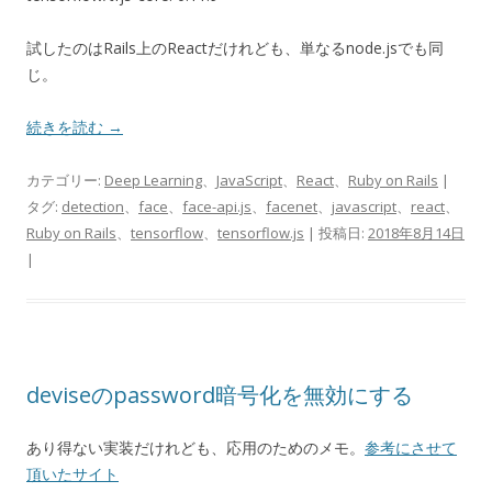
試したのはRails上のReactだけれども、単なるnode.jsでも同
じ。
続きを読む
→
カテゴリー:
Deep Learning
、
JavaScript
、
React
、
Ruby on Rails
|
タグ:
detection
、
face
、
face-api.js
、
facenet
、
javascript
、
react
、
Ruby on Rails
、
tensorflow
、
tensorflow.js
| 投稿日:
2018年8月14日
|
deviseのpassword暗号化を無効にする
あり得ない実装だけれども、応用のためのメモ。
参考にさせて
頂いたサイト