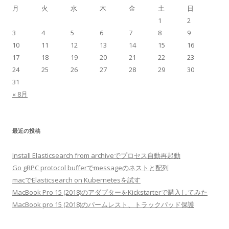
月
火
水
木
金
土
日
1
2
3
4
5
6
7
8
9
10
11
12
13
14
15
16
17
18
19
20
21
22
23
24
25
26
27
28
29
30
31
« 8月
最近の投稿
Install Elasticsearch from archiveでプロセス自動再起動
Go gRPC protocol bufferでmessageのネストと配列
macでElasticsearch on Kubernetesを試す
MacBook Pro 15 (2018)のアダプターをKickstarterで購入してみた
MacBook pro 15 (2018)のパームレスト、トラックパッド保護